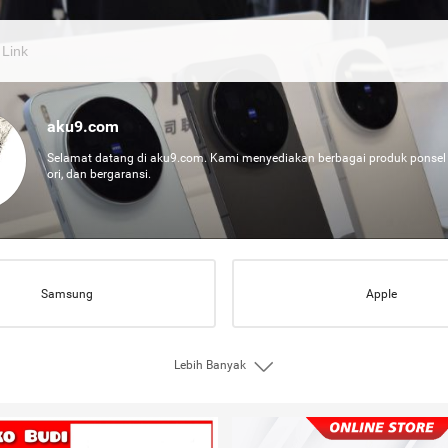
aku9.com
Selamat datang di aku9.com. Kami menyediakan berbagai produk ponsel t
ori, dan bergaransi.
Samsung
AppIe
Lebih Banyak