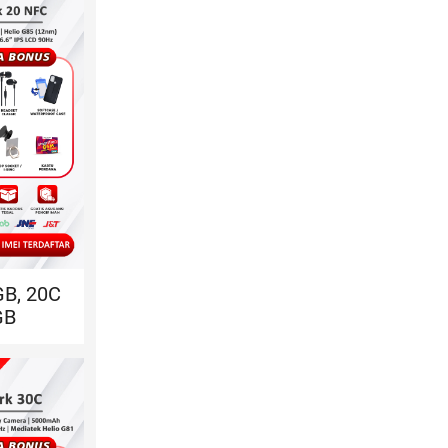
GB, 20C
GB