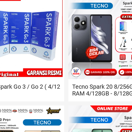
park Go 3 / Go 2 ( 4/12
Tecno Spark 20 8/256
)
RAM 4/128GB - 8/128