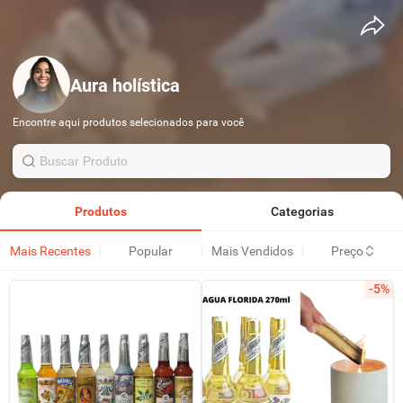
Aura holística
Encontre aqui produtos selecionados para você
Produtos
Categorias
Mais Recentes
Popular
Mais Vendidos
Preço
-5%