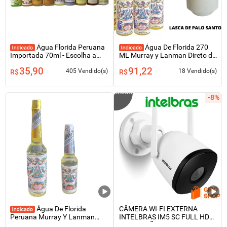
Água Florida Peruana
Água De Florida 270
Importada 70ml - Escolha a
ML Murray y Lanman Direto do
sua Fragância Preferida -
Peru + Lasca Palo Santo
35,90
91,22
Aromas do Peru
405 Vendido(s)
18 Vendido(s)
R$
R$
Não listado
-8%
Água De Florida
CÂMERA WI-FI EXTERNA
Peruana Murray Y Lanman
INTELBRAS IM5 SC FULL HD
Unidade.
30MT VISÃO NOTURNA -