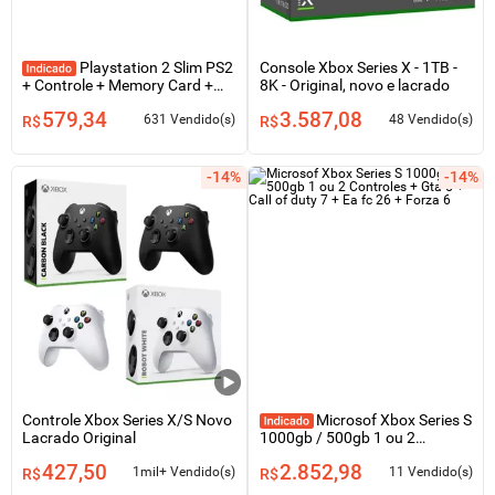
Playstation 2 Slim PS2
Console Xbox Series X - 1TB -
+ Controle + Memory Card +
8K - Original, novo e lacrado
Jogos + Garantia (Sem Leitor)
579,34
3.587,08
631 Vendido(s)
48 Vendido(s)
R$
R$
-14%
-14%
Controle Xbox Series X/S Novo
Microsof Xbox Series S
Lacrado Original
1000gb / 500gb 1 ou 2
Controles + Gta 5 + Call of duty
427,50
2.852,98
7 + Ea fc 26 + Forza 6
1mil+ Vendido(s)
11 Vendido(s)
R$
R$