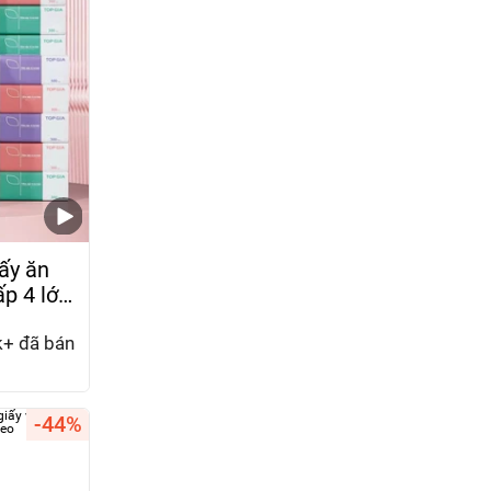
ấy ăn
p 4 lớp
+ đã bán
-44%