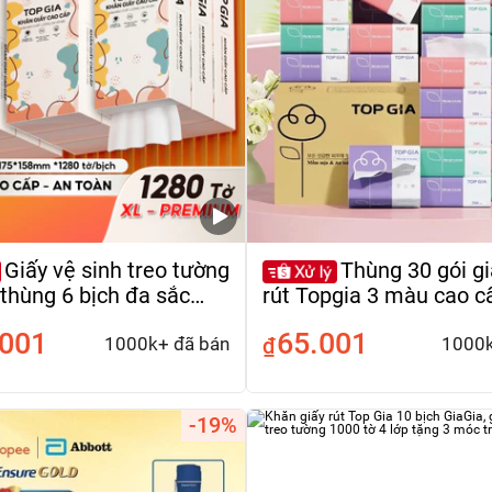
Giấy vệ sinh treo tường
Thùng 30 gói gi
thùng 6 bịch đa sắc
rút Topgia 3 màu cao cấ
 năng từ bột giấy thiên
dày dặn, mềm mịn
.001
65.001
1280tờ/4lớp
1000k+ đã bán
₫
1000k
-19%