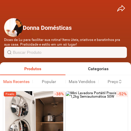
Donna Domésticas
Dicas da Lu para facilitar sua rotina! Itens úteis, criativos e baratinhos pra
sua casa. Praticidade e estilo em um só lugar!
Produtos
Categorias
Mais Recentes
Popular
Mais Vendidos
Preço
-38%
-52%
Fixado