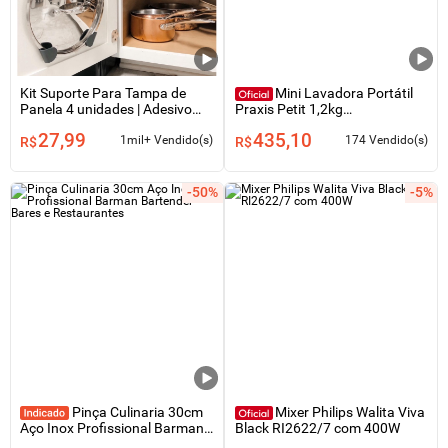
Kit Suporte Para Tampa de
Mini Lavadora Portátil
Panela 4 unidades | Adesivo
Praxis Petit 1,2kg
organizador de Armário |
Semiautomática 50W
27,99
435,10
Cozinha Sem furo
1mil+ Vendido(s)
174 Vendido(s)
R$
R$
-50%
-5%
Pinça Culinaria 30cm
Mixer Philips Walita Viva
Aço Inox Profissional Barman
Black RI2622/7 com 400W
Bartender Bares e