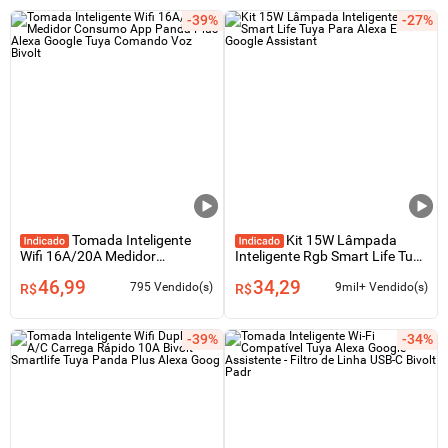
-39%
-27%
Tomada Inteligente
Kit 15W Lâmpada
Wifi 16A/20A Medidor
Inteligente Rgb Smart Life Tuya
Consumo App Panda Plus
Para Alexa E Google Assistant
46,99
34,29
Alexa Google Tuya Comando
795 Vendido(s)
9mil+ Vendido(s)
R$
R$
Voz Bivolt
-39%
-34%