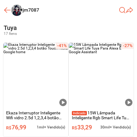
jm7087
Tuya
17 Itens
-41%
-27%
Ekaza Interruptor Inteligente
15W Lâmpada
Wifi vidro 2.5d 1,2,3,4 botão
Inteligente Rgb Smart Life Tuya
Touch Alexa Google home
Para Alexa E Google Assistant
76,99
33,29
1mil+ Vendido(s)
30mil+ Vendido(s)
R$
R$