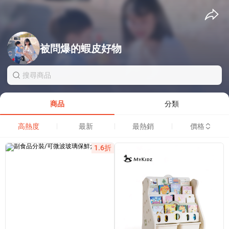
被問爆的蝦皮好物
商品
分類
高熱度
最新
最熱銷
價格
1.6折