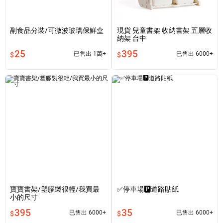
副食品分裝/可微波玻璃保鮮盒
現貨 兒童書架 收納書架 五層收
納架 台中
25
395
已售出 1萬+
已售出 6000+
$
$
寶寶書架/塑膠製很輕/我買最
✅停車場🅿️道路貼紙
小的尺寸
395
35
已售出 6000+
已售出 6000+
$
$