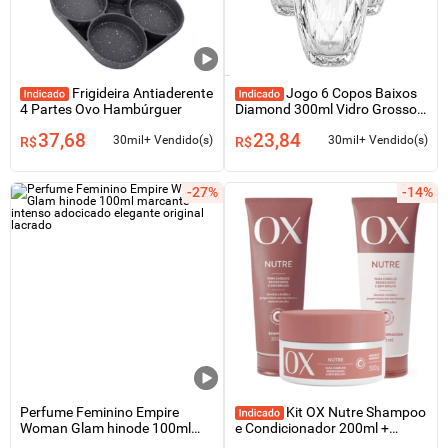
Frigideira Antiaderente
Jogo 6 Copos Baixos
4 Partes Ovo Hambúrguer
Diamond 300ml Vidro Grosso
Diamante Luxo
37,68
23,84
30mil+ Vendido(s)
30mil+ Vendido(s)
R$
R$
-27%
-14%
Perfume Feminino Empire
Kit OX Nutre Shampoo
Woman Glam hinode 100ml
e Condicionador 200ml +
marcante intenso adocicado
Creme Tratamento 300g