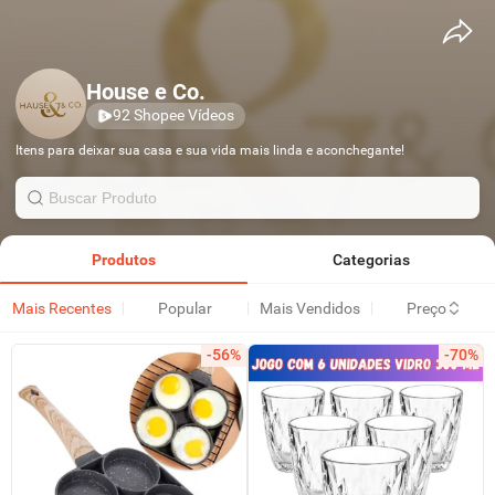
House e Co.
92 Shopee Vídeos
Itens para deixar sua casa e sua vida mais linda e aconchegante!
Produtos
Categorias
Mais Recentes
Popular
Mais Vendidos
Preço
-56%
-70%