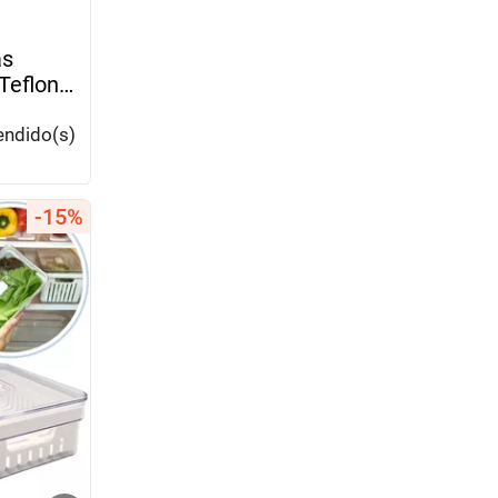
as
Teflon
endido(s)
-15%