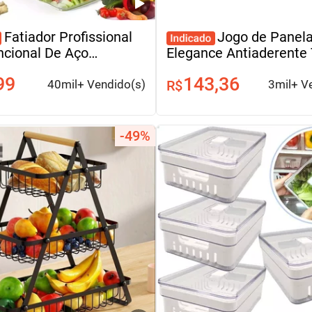
Fatiador Profissional
Jogo de Panel
ncional De Aço
Elegance Antiaderente 
vel 16 Em 1 Para
9 Peças Tampa Vidro
99
143,36
is/Frutas/Legumes
40mil+ Vendido(s)
R$
3mil+ V
-49%