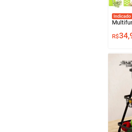
Multifu
Inoxidá
34,
Vegeta
R$