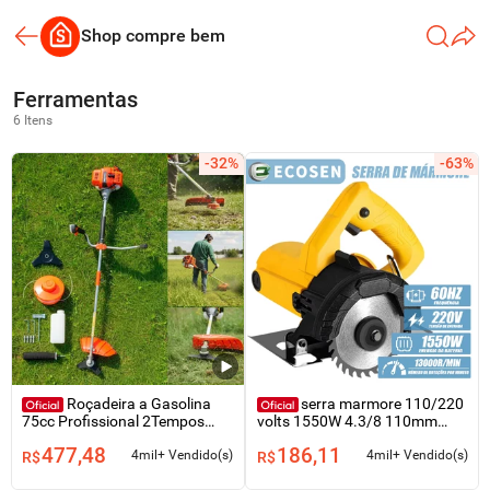
Shop compre bem
Ferramentas
6 Itens
-32%
-63%
Roçadeira a Gasolina
serra marmore 110/220
75cc Profissional 2Tempos
volts 1550W 4.3/8 110mm
Nakasaki Jardim e Agricultura
ECOSEN
477,48
186,11
4mil+ Vendido(s)
4mil+ Vendido(s)
R$
R$