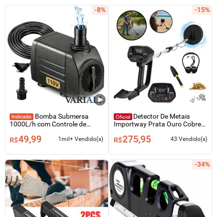
-8%
-15%
Bomba Submersa
Detector De Metais
1000L/h com Controle de
Importway Prata Ouro Cobre
Vazão Lago Aquário Fonte
1,5m Profundidade Pá e Fone
49,99
275,95
Cascata Água Doce 110V
de Ouvido
1mil+ Vendido(s)
43 Vendido(s)
R$
R$
-34%