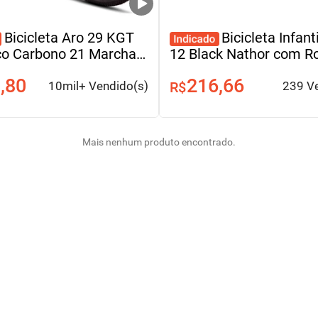
Bicicleta Aro 29 KGT
Bicicleta Infant
ço Carbono 21 Marchas
12 Black Nathor com R
A Disco
| Crianças de 3 a 5 Ano
,80
216,66
10mil+ Vendido(s)
R$
239 V
Mais nenhum produto encontrado.