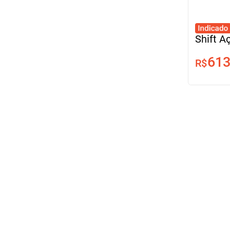
Shift A
Freios 
613
R$