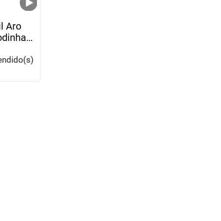
il Aro
odinhas
s
endido(s)