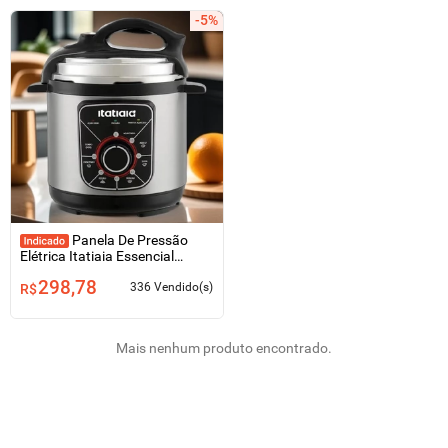
-5%
Panela De Pressão
Elétrica Itatiaia Essencial
3Litros 700w Inox Preto
298,78
Moderna
336 Vendido(s)
R$
Mais nenhum produto encontrado.