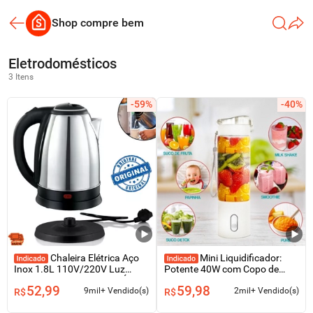
Shop compre bem
Eletrodomésticos
3 Itens
-59%
-40%
Chaleira Elétrica Aço
Mini Liquidificador:
Inox 1.8L 110V/220V Luz
Potente 40W com Copo de
Indicadora Ferve Rápido Água
Vidro Borossilicato 500ml
52,99
59,98
Tampa Desliga Automático
Portátil e 6 Lâminas OS F6062
9mil+ Vendido(s)
2mil+ Vendido(s)
R$
R$